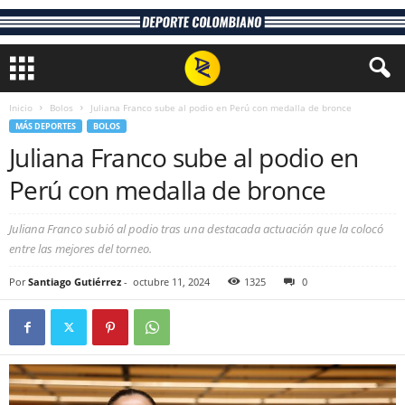
Inicio
Bolos
Juliana Franco sube al podio en Perú con medalla de bronce
MÁS DEPORTES
BOLOS
Juliana Franco sube al podio en
Perú con medalla de bronce
Juliana Franco subió al podio tras una destacada actuación que la colocó
entre las mejores del torneo.
Por
Santiago Gutiérrez
-
octubre 11, 2024
1325
0