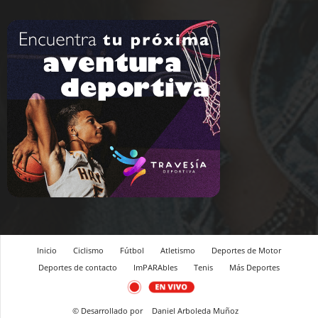
Inicio
Ciclismo
Fútbol
Atletismo
Deportes de Motor
Deportes de contacto
ImPARAbles
Tenis
Más Deportes
© Desarrollado por
Daniel Arboleda Muñoz