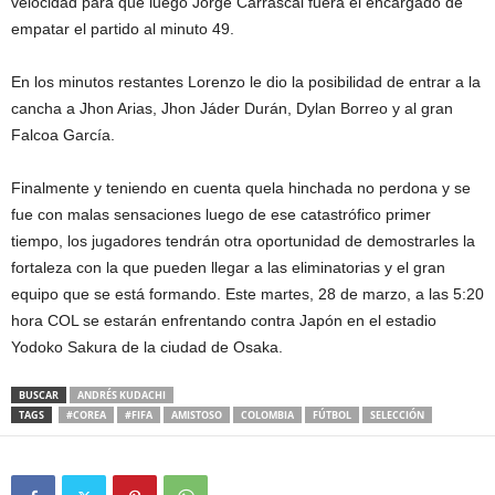
velocidad para que luego Jorge Carrascal fuera el encargado de
empatar el partido al minuto 49.
En los minutos restantes Lorenzo le dio la posibilidad de entrar a la
cancha a Jhon Arias, Jhon Jáder Durán, Dylan Borreo y al gran
Falcoa García.
Finalmente y teniendo en cuenta quela hinchada no perdona y se
fue con malas sensaciones luego de ese catastrófico primer
tiempo, los jugadores tendrán otra oportunidad de demostrarles la
fortaleza con la que pueden llegar a las eliminatorias y el gran
equipo que se está formando. Este martes, 28 de marzo, a las 5:20
hora COL se estarán enfrentando contra Japón en el estadio
Yodoko Sakura de la ciudad de Osaka.
BUSCAR
ANDRÉS KUDACHI
TAGS
#COREA
#FIFA
AMISTOSO
COLOMBIA
FÚTBOL
SELECCIÓN