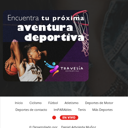
Inicio
Ciclismo
Fútbol
Atletismo
Deportes de Motor
Deportes de contacto
ImPARAbles
Tenis
Más Deportes
© Desarrollado por
Daniel Arboleda Muñoz