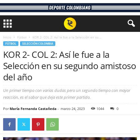
Inicio
Fútbol
KOR 2- COL 2: Así le fue a la Selección en su...
FÚTBOL
SELECCIÓN COLOMBIA
KOR 2- COL 2: Así le fue a la
Selección en su segundo amistoso
del año
Un primer tiempo con varias dudas pero un segundo tiempo con mayor
reacción, es el sabor que deja este primer partido.
Por
María Fernanda Castañeda
-
marzo 24, 2023
1044
0