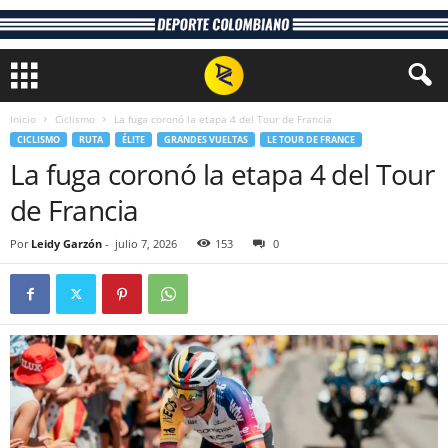
Inicio
Ciclismo
La fuga coronó la etapa 4 del Tour de Francia
CICLISMO
RUTA
ÉLITE
GRANDES VUELTAS
LE TOUR DE FRANCE
La fuga coronó la etapa 4 del Tour
de Francia
Por
Leidy Garzón
-
julio 7, 2026
153
0