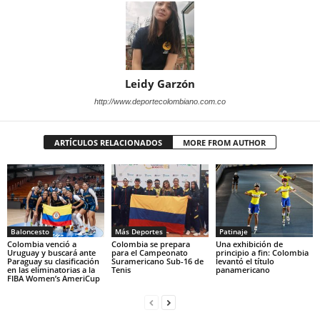
Leidy Garzón
http://www.deportecolombiano.com.co
ARTÍCULOS RELACIONADOS
MORE FROM AUTHOR
Baloncesto
Más Deportes
Patinaje
Colombia venció a
Colombia se prepara
Una exhibición de
Uruguay y buscará ante
para el Campeonato
principio a fin: Colombia
Paraguay su clasificación
Suramericano Sub-16 de
levantó el título
en las eliminatorias a la
Tenis
panamericano
FIBA Women’s AmeriCup