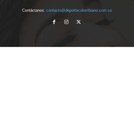
Contáctanos:
contacto@deportecolombiano.com.co