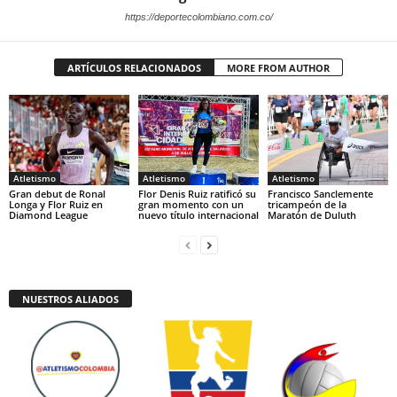
https://deportecolombiano.com.co/
ARTÍCULOS RELACIONADOS
MORE FROM AUTHOR
Atletismo
Atletismo
Atletismo
Gran debut de Ronal
Flor Denis Ruiz ratificó su
Francisco Sanclemente
Longa y Flor Ruiz en
gran momento con un
tricampeón de la
Diamond League
nuevo título internacional
Maratón de Duluth
NUESTROS ALIADOS