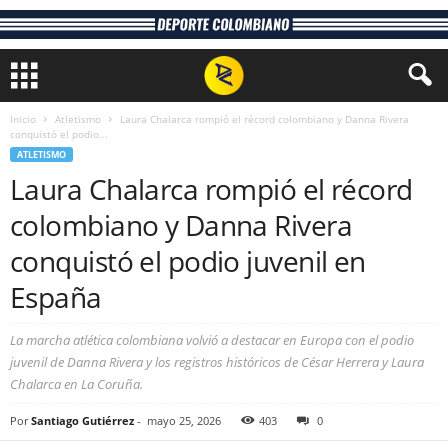
Inicio
Atletismo
Laura Chalarca rompió el récord colombiano y Danna Rivera
conquistó el podio...
ATLETISMO
Laura Chalarca rompió el récord
colombiano y Danna Rivera
conquistó el podio juvenil en
España
La marcha atlética colombiana volvió a destacar en Europa con el podio
juvenil de Danna Rivera y los registros históricos de César Herrera y Laura
Chalarca en La Coruña.
Por
Santiago Gutiérrez
-
mayo 25, 2026
403
0