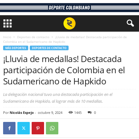
Inicio
Deportes de contacto
¡Lluvia de medallas! Destacada participación de
Colombia en el Sudamericano de Hapkido
MÁS DEPORTES
DEPORTES DE CONTACTO
¡Lluvia de medallas! Destacada
participación de Colombia en el
Sudamericano de Hapkido
La delegación nacional tuvo una destacada participación en el
Sudamericano de Hapkido, al lograr más de 10 medallas.
Por
Nicolás Espejo
-
octubre 9, 2024
1445
0