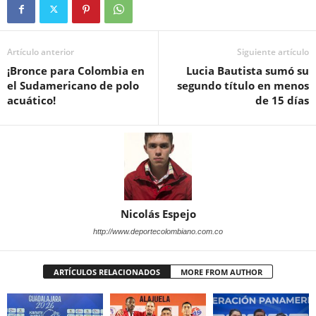
Artículo anterior
Siguiente artículo
¡Bronce para Colombia en
Lucia Bautista sumó su
el Sudamericano de polo
segundo título en menos
acuático!
de 15 días
Nicolás Espejo
http://www.deportecolombiano.com.co
ARTÍCULOS RELACIONADOS
MORE FROM AUTHOR