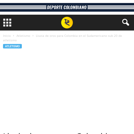
Inicio
Atletismo
Lluvia de oros para Colombia en el Sudamericano sub 20 de
atletismo
ATLETISMO