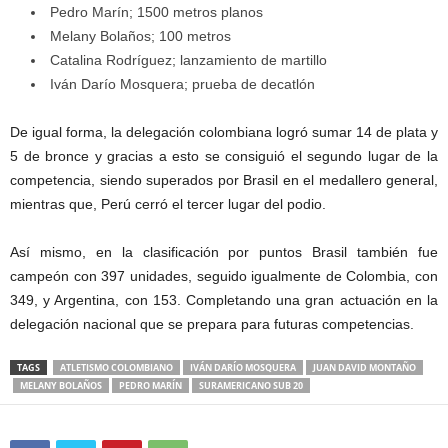
Pedro Marín; 1500 metros planos
Melany Bolaños; 100 metros
Catalina Rodríguez; lanzamiento de martillo
Iván Darío Mosquera; prueba de decatlón
De igual forma, la delegación colombiana logró sumar 14 de plata y
5 de bronce y gracias a esto se consiguió el segundo lugar de la
competencia, siendo superados por Brasil en el medallero general,
mientras que, Perú cerró el tercer lugar del podio.
Así mismo, en la clasificación por puntos Brasil también fue
campeón con 397 unidades, seguido igualmente de Colombia, con
349, y Argentina, con 153. Completando una gran actuación en la
delegación nacional que se prepara para futuras competencias.
TAGS
ATLETISMO COLOMBIANO
IVÁN DARÍO MOSQUERA
JUAN DAVID MONTAÑO
MELANY BOLAÑOS
PEDRO MARÍN
SURAMERICANO SUB 20