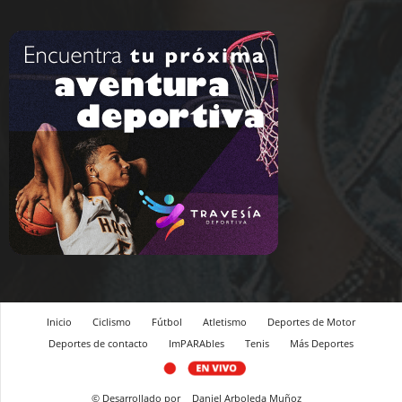
Inicio
Ciclismo
Fútbol
Atletismo
Deportes de Motor
Deportes de contacto
ImPARAbles
Tenis
Más Deportes
© Desarrollado por
Daniel Arboleda Muñoz