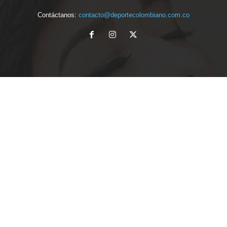
Contáctanos:
contacto@deportecolombiano.com.co