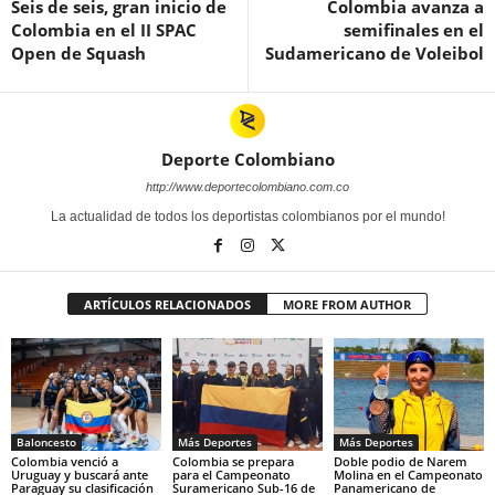
Seis de seis, gran inicio de
Colombia avanza a
Colombia en el II SPAC
semifinales en el
Open de Squash
Sudamericano de Voleibol
Deporte Colombiano
http://www.deportecolombiano.com.co
La actualidad de todos los deportistas colombianos por el mundo!
ARTÍCULOS RELACIONADOS
MORE FROM AUTHOR
Baloncesto
Más Deportes
Más Deportes
Colombia venció a
Colombia se prepara
Doble podio de Narem
Uruguay y buscará ante
para el Campeonato
Molina en el Campeonato
Paraguay su clasificación
Suramericano Sub-16 de
Panamericano de