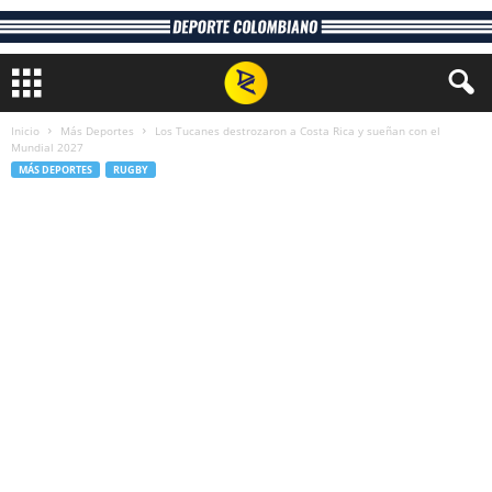
Inicio
Más Deportes
Los Tucanes destrozaron a Costa Rica y sueñan con el
Mundial 2027
MÁS DEPORTES
RUGBY