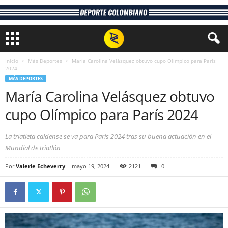
Inicio
Más Deportes
María Carolina Velásquez obtuvo cupo Olímpico para París
2024
MÁS DEPORTES
María Carolina Velásquez obtuvo
cupo Olímpico para París 2024
La triatleta caldense se va para París 2024 tras su buena actuación en el
Mundial de triatlón
Por
Valerie Echeverry
-
mayo 19, 2024
2121
0