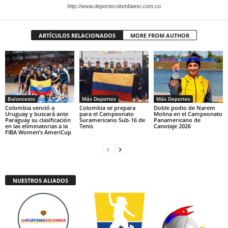
http://www.deportecolombiano.com.co
ARTÍCULOS RELACIONADOS
MORE FROM AUTHOR
Baloncesto
Más Deportes
Más Deportes
Colombia venció a
Colombia se prepara
Doble podio de Narem
Uruguay y buscará ante
para el Campeonato
Molina en el Campeonato
Paraguay su clasificación
Suramericano Sub-16 de
Panamericano de
en las eliminatorias a la
Tenis
Canotaje 2026
FIBA Women’s AmeriCup
NUESTROS ALIADOS