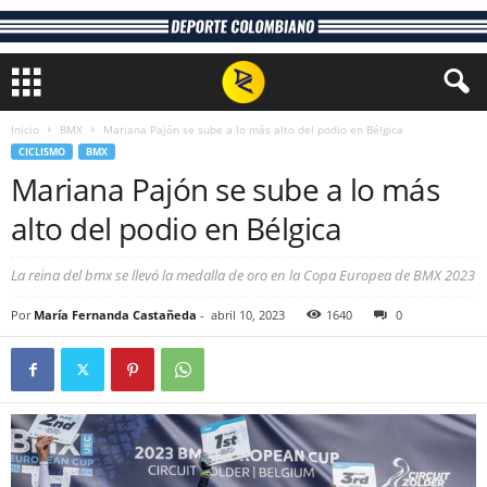
Inicio
BMX
Mariana Pajón se sube a lo más alto del podio en Bélgica
CICLISMO
BMX
Mariana Pajón se sube a lo más
alto del podio en Bélgica
La reina del bmx se llevó la medalla de oro en la Copa Europea de BMX 2023
Por
María Fernanda Castañeda
-
abril 10, 2023
1640
0