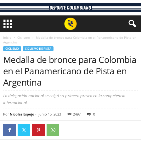
Inicio
Ciclismo
Medalla de bronce para Colombia en el Panamericano de Pista en
Argentina
CICLISMO
CICLISMO DE PISTA
Medalla de bronce para Colombia
en el Panamericano de Pista en
Argentina
La delegación nacional se colgó su primera presea en la competencia
internacional.
Por
Nicolás Espejo
-
junio 15, 2023
2497
0