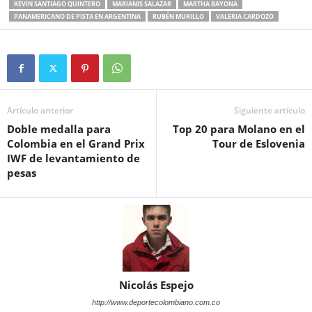
KEVIN SANTIAGO QUINTERO
MARIANIS SALAZAR
MARTHA BAYONA
PANAMERICANO DE PISTA EN ARGENTINA
RUBÉN MURILLO
VALERIA CARDOZO
Artículo anterior
Siguiente artículo
Doble medalla para
Top 20 para Molano en el
Colombia en el Grand Prix
Tour de Eslovenia
IWF de levantamiento de
pesas
Nicolás Espejo
http://www.deportecolombiano.com.co