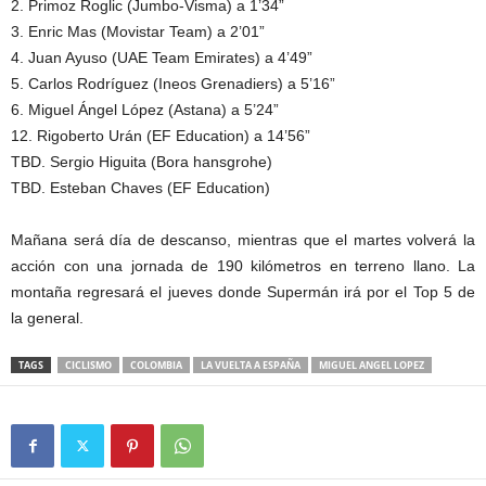
2. Primoz Roglic (Jumbo-Visma) a 1’34”
3. Enric Mas (Movistar Team) a 2’01”
4. Juan Ayuso (UAE Team Emirates) a 4’49”
5. Carlos Rodríguez (Ineos Grenadiers) a 5’16”
6. Miguel Ángel López (Astana) a 5’24”
12. Rigoberto Urán (EF Education) a 14’56”
TBD. Sergio Higuita (Bora hansgrohe)
TBD. Esteban Chaves (EF Education)
Mañana será día de descanso, mientras que el martes volverá la
acción con una jornada de 190 kilómetros en terreno llano. La
montaña regresará el jueves donde Supermán irá por el Top 5 de
la general.
TAGS
CICLISMO
COLOMBIA
LA VUELTA A ESPAÑA
MIGUEL ANGEL LOPEZ