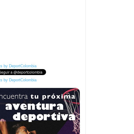
s by DeportColombia
s by DeportColombia