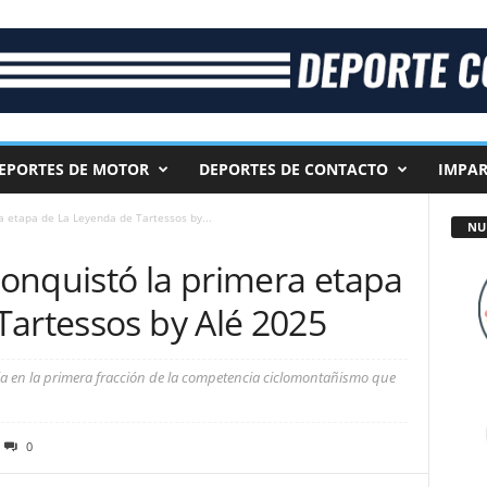
EPORTES DE MOTOR
DEPORTES DE CONTACTO
IMPAR
 etapa de La Leyenda de Tartessos by...
NU
onquistó la primera etapa
Tartessos by Alé 2025
ia en la primera fracción de la competencia ciclomontañismo que
0