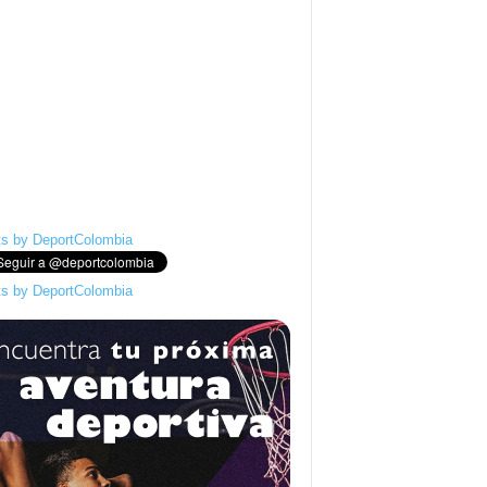
s by DeportColombia
s by DeportColombia