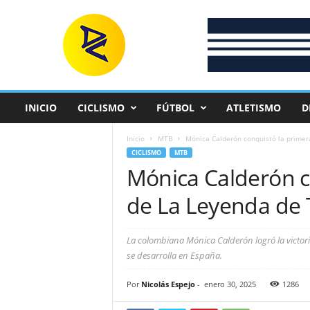
D
e
p
o
r
t
e
INICIO
CICLISMO
FÚTBOL
ATLETISMO
D
C
o
Inicio
MTB
Mónica Calderón conquistó la primera
l
CICLISMO
MTB
o
Mónica Calderón c
m
b
de La Leyenda de 
i
a
n
La colombiana Mónica Calderón logró la victor
o
se desarrolla en España.
Por
Nicolás Espejo
-
enero 30, 2025
1286