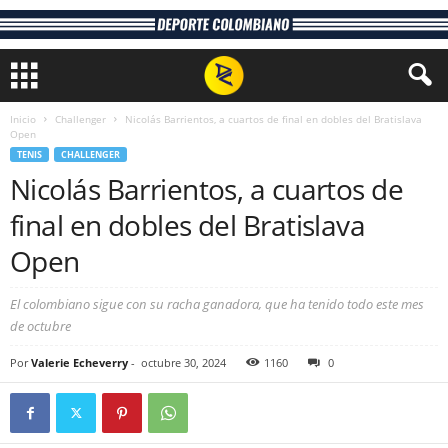
Inicio
Challenger
Nicolás Barrientos, a cuartos de final en dobles del Bratislava
Open
TENIS
CHALLENGER
Nicolás Barrientos, a cuartos de
final en dobles del Bratislava
Open
El colombiano sigue con su racha ganadora, que ha tenido todo este mes
de octubre
Por
Valerie Echeverry
-
octubre 30, 2024
1160
0