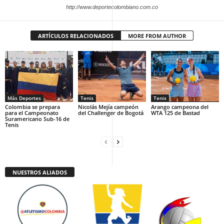
http://www.deportecolombiano.com.co
ARTÍCULOS RELACIONADOS
MORE FROM AUTHOR
Más Deportes
Tenis
Tenis
Colombia se prepara
Nicolás Mejía campeón
Arango campeona del
para el Campeonato
del Challenger de Bogotá
WTA 125 de Bastad
Suramericano Sub-16 de
Tenis
NUESTROS ALIADOS