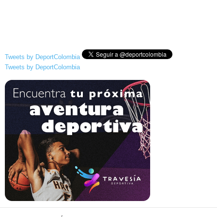
Tweets by DeportColombia
Tweets by DeportColombia