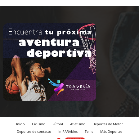
Inicio
Ciclismo
Fútbol
Atletismo
Deportes de Motor
Deportes de contacto
ImPARAbles
Tenis
Más Deportes