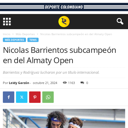
Inicio
Más Deportes
Nicolas Barrientos subcampeón en del Almaty Open
MÁS DEPORTES
TENIS
Nicolas Barrientos subcampeón
en del Almaty Open
Barrientos y Rodríguez lucharon por un título internacional.
Por
Leidy Garzón
-
octubre 21, 2024
1163
0