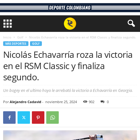
Inicio
Golf
Nicolás Echavarría roza la victoria en el RSM Classic y finaliza segundo.
MÁS DEPORTES
GOLF
Nicolás Echavarría roza la victoria
en el RSM Classic y finaliza
segundo.
Un bogey en el ultimo hoyo le arrebató la victoria a Echavarría en Georgia.
Por
Alejandro Cadavid
-
noviembre 25, 2024
902
0