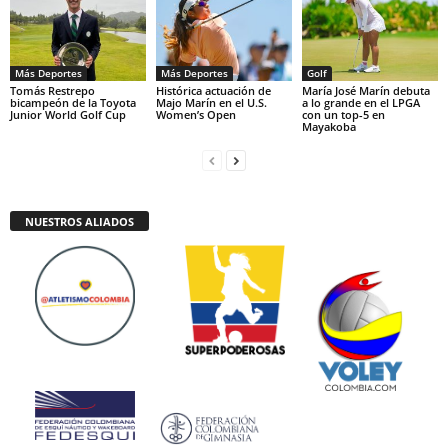
Más Deportes
Más Deportes
Golf
Tomás Restrepo
Histórica actuación de
María José Marín debuta
bicampeón de la Toyota
Majo Marín en el U.S.
a lo grande en el LPGA
Junior World Golf Cup
Women’s Open
con un top-5 en
Mayakoba
NUESTROS ALIADOS