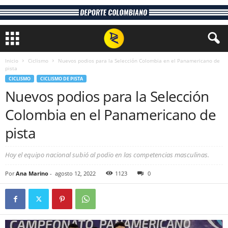
Inicio
Ciclismo
Nuevos podios para la Selección Colombia en el Panamericano de
pista
CICLISMO
CICLISMO DE PISTA
Nuevos podios para la Selección
Colombia en el Panamericano de
pista
Hoy el equipo nacional subió al podio en las competencias masculinas.
Por
Ana Marino
-
agosto 12, 2022
1123
0