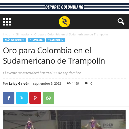
Inicio
Gimnasia
Oro para Colombia en el Sudamericano de Trampolín
MÁS DEPORTES
GIMNASIA
TRAMPOLÍN
Oro para Colombia en el
Sudamericano de Trampolín
El evento se extenderá hasta el 11 de septiembre.
Por
Leidy Garzón
-
septiembre 9, 2022
1499
0