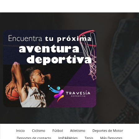
Inicio
Ciclismo
Fútbol
Atletismo
Deportes de Motor
Deportes de contacto
ImPARAbles
Tenis
Más Deportes