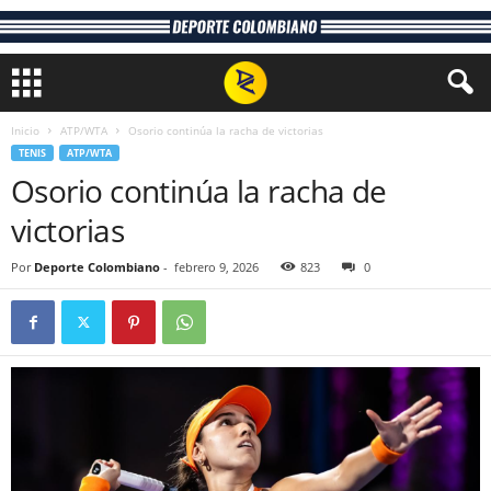
Inicio
ATP/WTA
Osorio continúa la racha de victorias
TENIS
ATP/WTA
Osorio continúa la racha de
victorias
Por
Deporte Colombiano
-
febrero 9, 2026
823
0