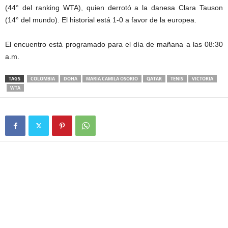
(44° del ranking WTA), quien derrotó a la danesa Clara Tauson
(14° del mundo). El historial está 1-0 a favor de la europea.
El encuentro está programado para el día de mañana a las 08:30
a.m.
TAGS
COLOMBIA
DOHA
MARIA CAMILA OSORIO
QATAR
TENIS
VICTORIA
WTA