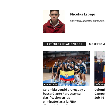
Nicolás Espejo
http://www.deportecolombiano
ARTÍCULOS RELACIONADOS
MORE FROM
Baloncesto
Más Dep
Colombia venció a Uruguay y
Colomb
buscará ante Paraguay su
Campeo
clasificación en las
Sub-16 
eliminatorias a la FIBA