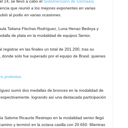
l 14, se llevó a cabo el
Sudamericano de Gimnasia
tencia que reunió a los mejores exponentes en varias
subió al podio en varias ocasiones.
Paula Tatiana Flechas Rodríguez, Luna Henao Bedoya y
alla de plata en la modalidad de equipos Senior,
 registrar en las finales un total de 201.200, tras su
a, donde solo fue superado por el equipo de Brasil, quienes
tre protestas
dríguez sumó dos medallas de bronces en la modalidad de
, respectivamente, logrando así una destacada participación
a Salome Ricaurte Restrepo en la modalidad senior llegó
 camino y terminó en la octava casilla con 20.650. Mientras