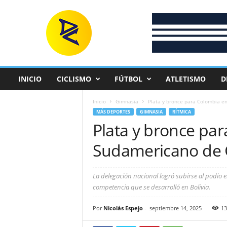
D
e
p
o
r
t
e
INICIO
CICLISMO
FÚTBOL
ATLETISMO
D
C
o
Inicio
Gimnasia
Plata y bronce para Colombia e
l
MÁS DEPORTES
GIMNASIA
RÍTMICA
o
Plata y bronce par
m
b
Sudamericano de 
i
a
n
La delegación nacional logró subirse al podio e
o
competencia que se desarrolló en Bolivia.
Por
Nicolás Espejo
-
septiembre 14, 2025
13