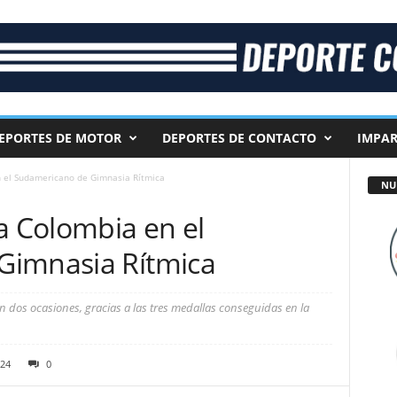
EPORTES DE MOTOR
DEPORTES DE CONTACTO
IMPAR
n el Sudamericano de Gimnasia Rítmica
NU
a Colombia en el
Gimnasia Rítmica
n dos ocasiones, gracias a las tres medallas conseguidas en la
24
0