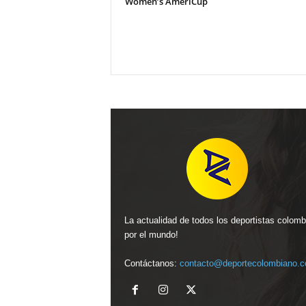
Women’s AmeriCup
La actualidad de todos los deportistas colom
por el mundo!
Contáctanos:
contacto@deportecolombiano.