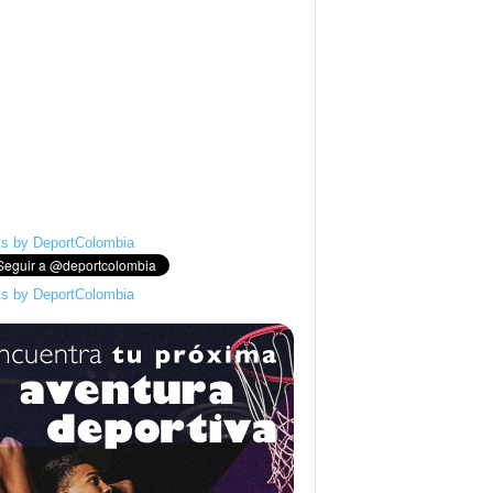
s by DeportColombia
s by DeportColombia