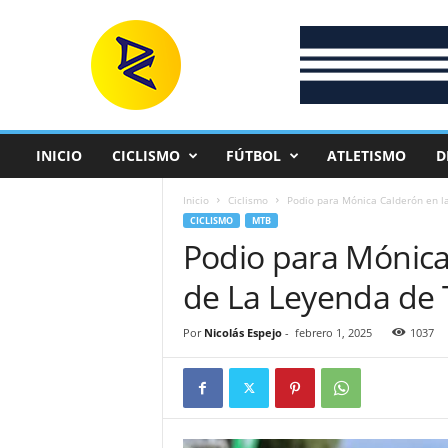
D
e
p
o
r
t
e
INICIO
CICLISMO
FÚTBOL
ATLETISMO
D
C
o
Inicio
Ciclismo
Podio para Mónica Calderón en la
l
CICLISMO
MTB
o
Podio para Mónica
m
b
de La Leyenda de 
i
a
n
Por
Nicolás Espejo
-
febrero 1, 2025
1037
o