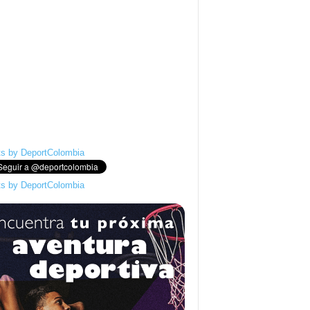
s by DeportColombia
s by DeportColombia