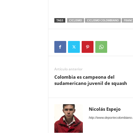
TAGS
CICLISMO
CICLISMO COLOMBIANO
FRANC
Artículo anterior
Colombia es campeona del
sudamericano juvenil de squash
Nicolás Espejo
http://www.deportecolombiano