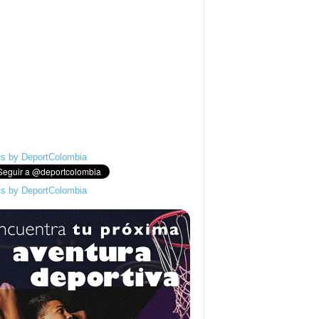
s by DeportColombia
s by DeportColombia