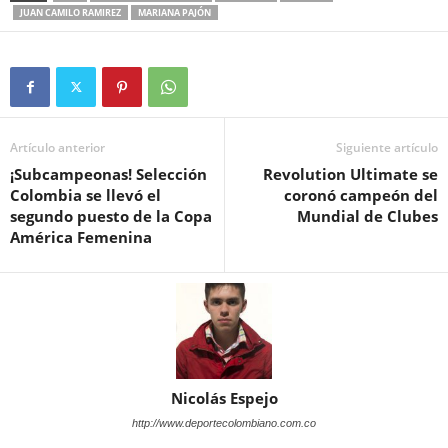
JUAN CAMILO RAMIREZ
MARIANA PAJÓN
Artículo anterior
Siguiente artículo
¡Subcampeonas! Selección
Revolution Ultimate se
Colombia se llevó el
coronó campeón del
segundo puesto de la Copa
Mundial de Clubes
América Femenina
Nicolás Espejo
http://www.deportecolombiano.com.co