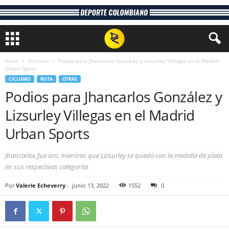
Inicio
Ciclismo
Podios para Jhancarlos González y Lizsurley Villegas en el Madrid
Urban Sports
CICLISMO
RUTA
OTRAS
Podios para Jhancarlos González y
Lizsurley Villegas en el Madrid
Urban Sports
Jhancarlos fue oro, mientras que Lizsurley se quedó con la medalla de plata
en sus respectivas categorías
Por
Valerie Echeverry
-
junio 13, 2022
1552
0