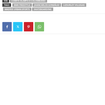
VIA
COMITÉ OLÍMPICO COLOMBIANO
TAGS
BMX FREESTYLE
JHANCARLOS GONZÁLEZ
LIZSURLEY VILLEGAS
MADRID URBAN SPORTS
SKATEBOARDING