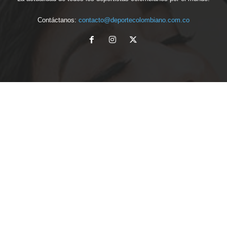
Contáctanos:
contacto@deportecolombiano.com.co