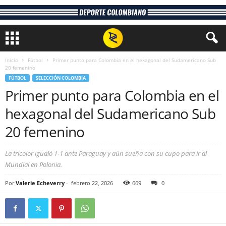
Inicio
Fútbol
Primer punto para Colombia en el hexagonal del Sudamericano Sub
20 femenino
FÚTBOL
SELECCIÓN COLOMBIA
Primer punto para Colombia en el
hexagonal del Sudamericano Sub
20 femenino
La tricolor igualó 1-1 ante Paraguay y aún sueña con su cupo para ir al
Mundial en Polonia.
Por
Valerie Echeverry
-
febrero 22, 2026
669
0