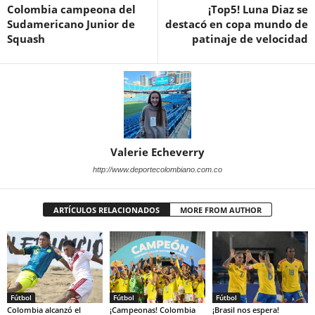
Colombia campeona del
¡Top5! Luna Diaz se
Sudamericano Junior de
destacó en copa mundo de
Squash
patinaje de velocidad
Valerie Echeverry
http://www.deportecolombiano.com.co
ARTÍCULOS RELACIONADOS
MORE FROM AUTHOR
Fútbol
Fútbol
Fútbol
Colombia alcanzó el
¡Campeonas! Colombia
¡Brasil nos espera!