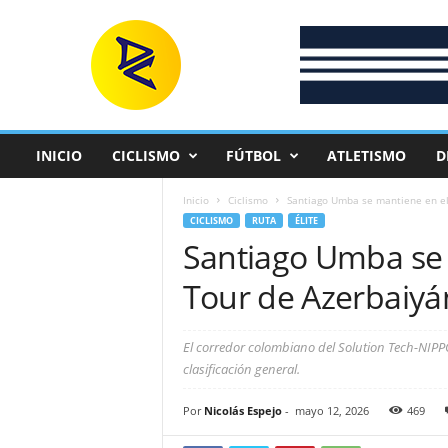
D
e
p
o
r
t
e
INICIO
CICLISMO
FÚTBOL
ATLETISMO
D
C
o
Inicio
Ciclismo
Santiago Umba se mantiene en el
l
CICLISMO
RUTA
ÉLITE
o
Santiago Umba se 
m
b
Tour de Azerbaiyá
i
a
n
El corredor colombiano del Solution Tech-NIPPO
o
clasificación general.
Por
Nicolás Espejo
-
mayo 12, 2026
469