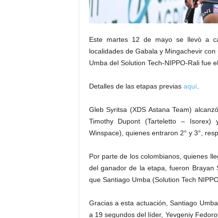
Este martes 12 de mayo se llevó a ca
localidades de Gabala y Mingachevir con u
Umba del Solution Tech-NIPPO-Rali fue el
Detalles de las etapas previas
aquí
.
Gleb Syritsa (XDS Astana Team) alcanzó la
Timothy Dupont (Tarteletto – Isorex) 
Winspace), quienes entraron 2° y 3°, res
Por parte de los colombianos, quienes l
del ganador de la etapa, fueron Brayan
que Santiago Umba (Solution Tech NIPPO R
Gracias a esta actuación, Santiago Umba 
a 19 segundos del líder, Yevgeniy Fedorov