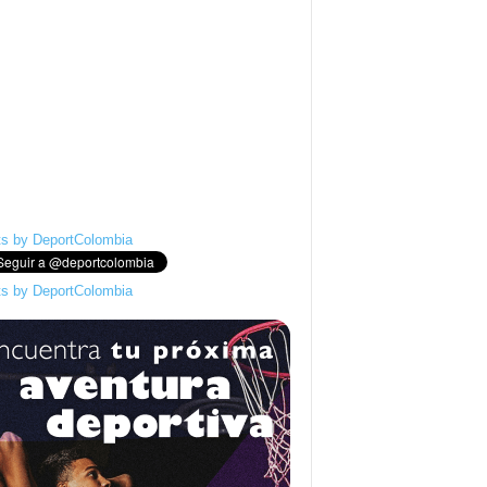
s by DeportColombia
s by DeportColombia