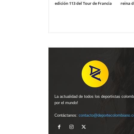
edición 113 del Tour de Francia
reina d
La actualidad de todos los deportistas colom
por el mundo!
Contáctanos:
contacto@deportecolombiano.