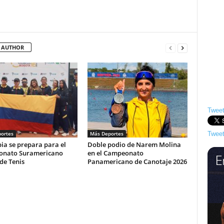
 AUTHOR
Tweet
ortes
Más Deportes
Tweet
ia se prepara para el
Doble podio de Narem Molina
nato Suramericano
en el Campeonato
de Tenis
Panamericano de Canotaje 2026