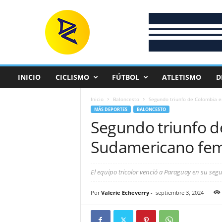
D
e
p
o
r
t
e
INICIO
CICLISMO
FÚTBOL
ATLETISMO
D
C
o
Inicio
Baloncesto
Segundo triunfo de Colombia 
l
MÁS DEPORTES
BALONCESTO
o
Segundo triunfo d
m
b
Sudamericano fem
i
a
n
El equipo tricolor venció a Paraguay en su seg
o
Por
Valerie Echeverry
-
septiembre 3, 2024