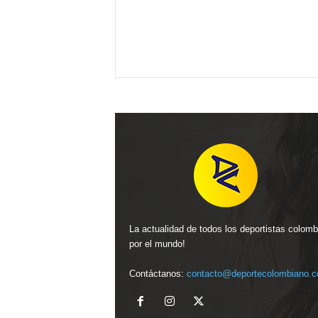
La actualidad de todos los deportistas colom
por el mundo!
Contáctanos:
contacto@deportecolombiano.