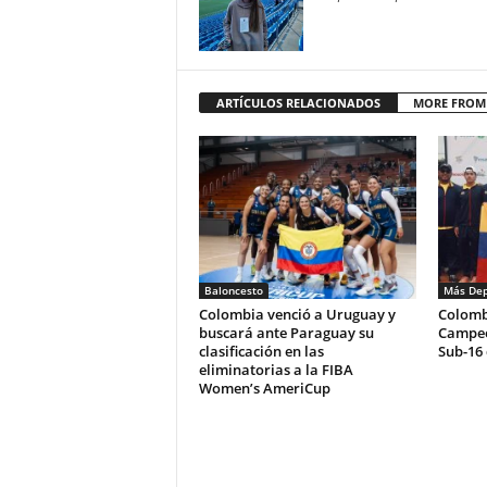
ARTÍCULOS RELACIONADOS
MORE FROM
Baloncesto
Más Dep
Colombia venció a Uruguay y
Colomb
buscará ante Paraguay su
Campeo
clasificación en las
Sub-16 
eliminatorias a la FIBA
Women’s AmeriCup