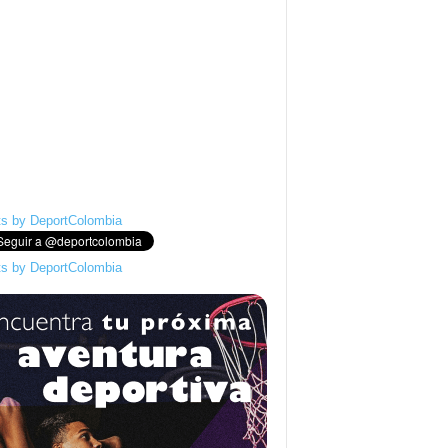
s by DeportColombia
s by DeportColombia