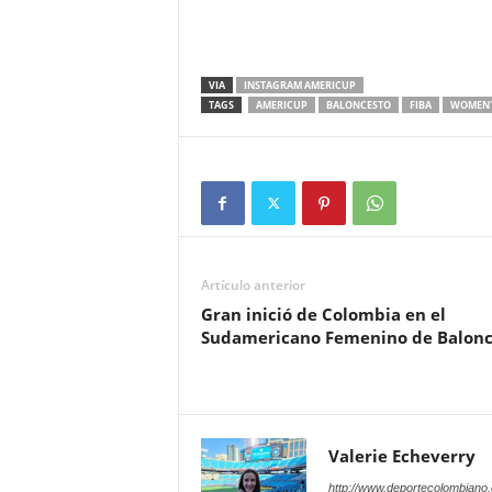
VIA
INSTAGRAM AMERICUP
TAGS
AMERICUP
BALONCESTO
FIBA
WOMEN'
Artículo anterior
Gran inició de Colombia en el
Sudamericano Femenino de Balonc
Valerie Echeverry
http://www.deportecolombiano