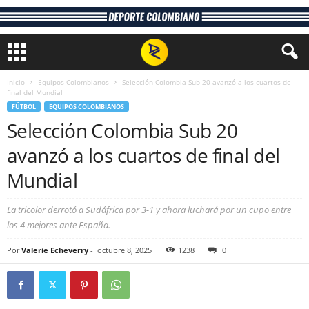
Inicio
Equipos Colombianos
Selección Colombia Sub 20 avanzó a los cuartos de
final del Mundial
FÚTBOL
EQUIPOS COLOMBIANOS
Selección Colombia Sub 20
avanzó a los cuartos de final del
Mundial
La tricolor derrotó a Sudáfrica por 3-1 y ahora luchará por un cupo entre
los 4 mejores ante España.
Por
Valerie Echeverry
-
octubre 8, 2025
1238
0