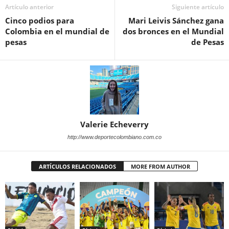
Artículo anterior
Siguiente artículo
Cinco podios para
Mari Leivis Sánchez gana
Colombia en el mundial de
dos bronces en el Mundial
pesas
de Pesas
Valerie Echeverry
http://www.deportecolombiano.com.co
ARTÍCULOS RELACIONADOS
MORE FROM AUTHOR