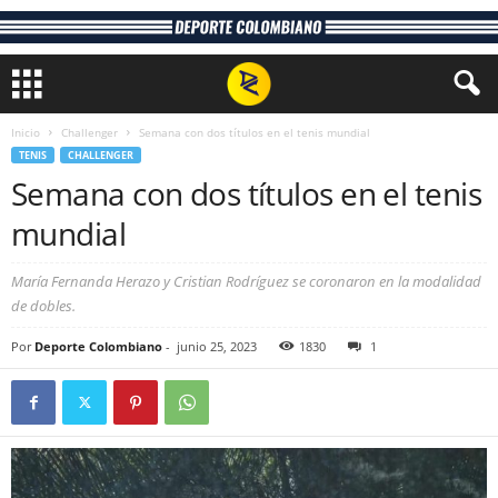
Inicio
Challenger
Semana con dos títulos en el tenis mundial
TENIS
CHALLENGER
Semana con dos títulos en el tenis
mundial
María Fernanda Herazo y Cristian Rodríguez se coronaron en la modalidad
de dobles.
Por
Deporte Colombiano
-
junio 25, 2023
1830
1