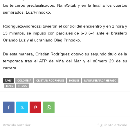
los terceros preclasificados, Nam/Sitak y en la final a los cuartos
sembrados, Luz/Prihodko.
Rodríguez/Andreozzi tuvieron el control del encuentro y en 1 hora y
13 minutos, se impuso con parciales de 6-3 6-4 ante el brasilero
Orlando Luz y el ucraniano Oleg Prihodko.
De esta manera, Cristián Rodríguez obtuvo su segundo título de la
temporada tras el ATP de Viña del Mar y el número 29 de su
carrera.
TAGS
COLOMBIA
CRISTIAN RODRÍGUEZ
DOBLES
MARIA FERNADA HERAZO
TENIS
TÍTULO
Artículo anterior
Siguiente artículo