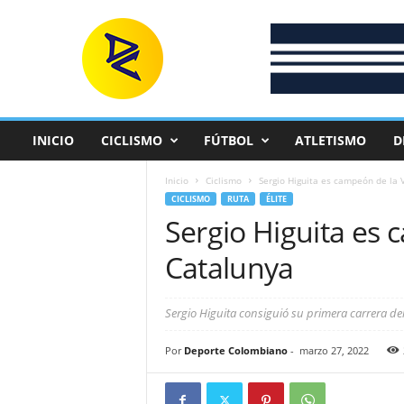
D
e
p
o
r
t
e
INICIO
CICLISMO
FÚTBOL
ATLETISMO
D
C
o
Inicio
Ciclismo
Sergio Higuita es campeón de la 
l
CICLISMO
RUTA
ÉLITE
o
Sergio Higuita es 
m
b
Catalunya
i
a
n
Sergio Higuita consiguió su primera carrera de
o
Por
Deporte Colombiano
-
marzo 27, 2022