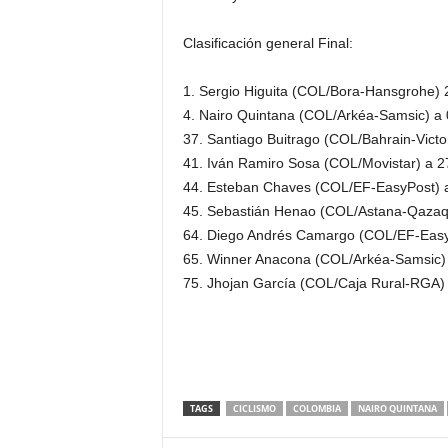
Clasificación general Final:
1. Sergio Higuita (COL/Bora-Hansgrohe) 
4. Nairo Quintana (COL/Arkéa-Samsic) a 
37. Santiago Buitrago (COL/Bahrain-Victo
41. Iván Ramiro Sosa (COL/Movistar) a 2
44. Esteban Chaves (COL/EF-EasyPost) 
45. Sebastián Henao (COL/Astana-Qazaq
64. Diego Andrés Camargo (COL/EF-Easy
65. Winner Anacona (COL/Arkéa-Samsic)
75. Jhojan García (COL/Caja Rural-RGA) 
TAGS
CICLISMO
COLOMBIA
NAIRO QUINTANA