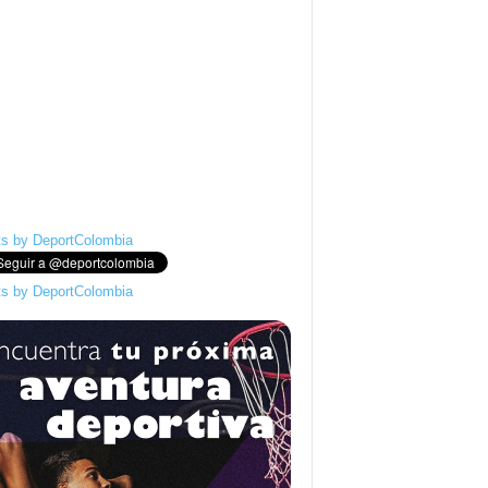
s by DeportColombia
s by DeportColombia