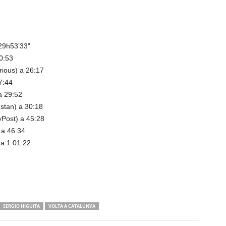
29h53’33”
0:53
rious) a 26:17
7:44
a 29:52
stan) a 30:18
Post) a 45:28
 a 46:34
a 1:01:22
SERGIO HIGUITA
VOLTA A CATALUNYA