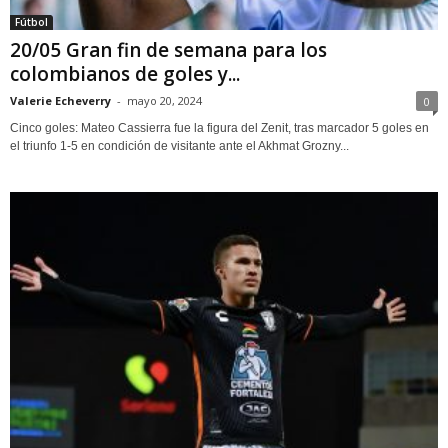
Fútbol
20/05 Gran fin de semana para los
colombianos de goles y...
Valerie Echeverry
-
mayo 20, 2024
0
Cinco goles: Mateo Cassierra fue la figura del Zenit, tras marcador 5 goles en
el triunfo 1-5 en condición de visitante ante el Akhmat Grozny...