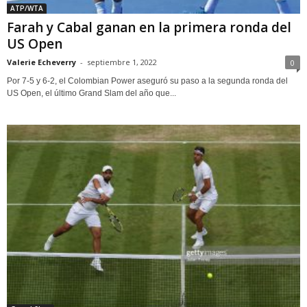
ATP/WTA
Farah y Cabal ganan en la primera ronda del
US Open
Valerie Echeverry
-
septiembre 1, 2022
0
Por 7-5 y 6-2, el Colombian Power aseguró su paso a la segunda ronda del
US Open, el último Grand Slam del año que...