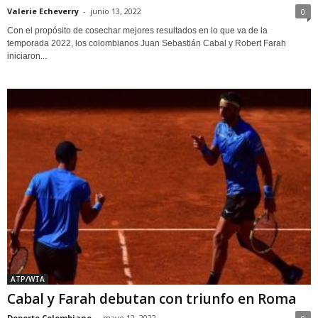
Valerie Echeverry
-
junio 13, 2022
0
Con el propósito de cosechar mejores resultados en lo que va de la
temporada 2022, los colombianos Juan Sebastián Cabal y Robert Farah
iniciaron...
ATP/WTA
Cabal y Farah debutan con triunfo en Roma
Deporte Colombiano
-
mayo 12, 2022