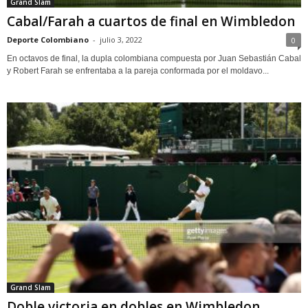
Grand Slam
Cabal/Farah a cuartos de final en Wimbledon
Deporte Colombiano
-
julio 3, 2022
0
En octavos de final, la dupla colombiana compuesta por Juan Sebastián Cabal
y Robert Farah se enfrentaba a la pareja conformada por el moldavo...
Grand Slam
Doble victoria en dobles en Wimbledon