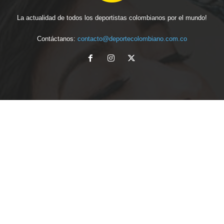
La actualidad de todos los deportistas colombianos por el mundo!
Contáctanos:
contacto@deportecolombiano.com.co