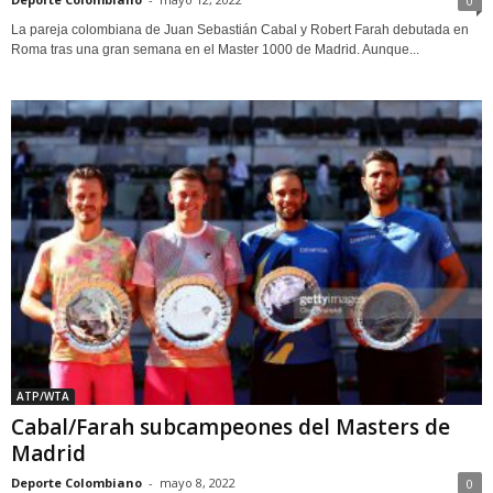
0
La pareja colombiana de Juan Sebastián Cabal y Robert Farah debutada en
Roma tras una gran semana en el Master 1000 de Madrid. Aunque...
ATP/WTA
Cabal/Farah subcampeones del Masters de
Madrid
Deporte Colombiano
-
mayo 8, 2022
0