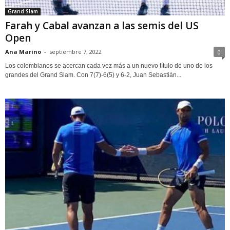
Grand Slam
Farah y Cabal avanzan a las semis del US
Open
Ana Marino
-
septiembre 7, 2022
0
Los colombianos se acercan cada vez más a un nuevo título de uno de los
grandes del Grand Slam. Con 7(7)-6(5) y 6-2, Juan Sebastián...