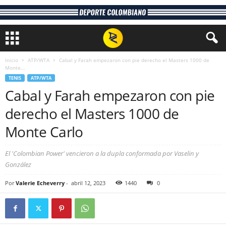
Inicio
ATP/WTA
Cabal y Farah empezaron con pie derecho el Masters 1000 de
Monte...
TENIS
ATP/WTA
Cabal y Farah empezaron con pie
derecho el Masters 1000 de
Monte Carlo
El 'Colombian Power' vencieron a la dupla conformada por Vaselin y
González
Por
Valerie Echeverry
-
abril 12, 2023
1440
0