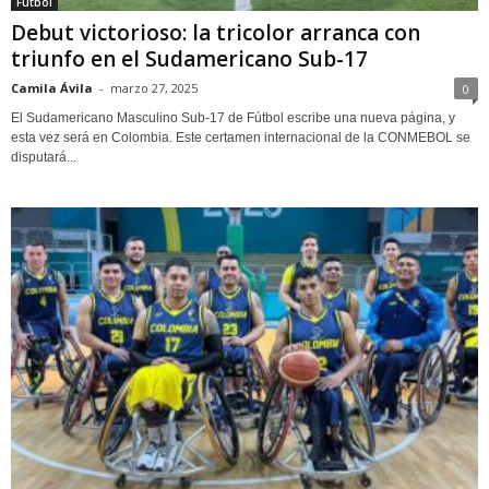
Fútbol
Debut victorioso: la tricolor arranca con
triunfo en el Sudamericano Sub-17
Camila Ávila
-
marzo 27, 2025
0
El Sudamericano Masculino Sub-17 de Fútbol escribe una nueva página, y
esta vez será en Colombia. Este certamen internacional de la CONMEBOL se
disputará...