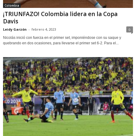
Colombia
¡TRIUNFAZO! Colombia lidera en la Copa
Davis
Leidy Garzón
-
febrero 4, 2023
0
Nicolás inició con fuerza en el primer set, imponiéndose con su saque y
quebrando en dos ocasiones, para llevarse el primer set 6-2. Para el...