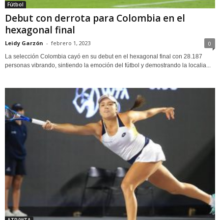
Fútbol
Debut con derrota para Colombia en el
hexagonal final
Leidy Garzón
-
febrero 1, 2023
0
La selección Colombia cayó en su debut en el hexagonal final con 28.187
personas vibrando, sintiendo la emoción del fútbol y demostrando la localia...
ATP/WTA