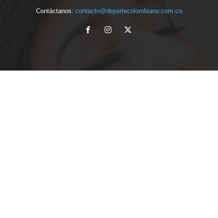
Contáctanos:
contacto@deportecolombiano.com.co