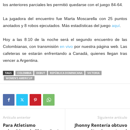
los anteriores parciales les permitió quedarse con el juego 84-64.
La jugadora del encuentro fue Marta Moscarella con 25 puntos
anotados y 8 robos ejecutados. Más estadísticas del juego
aquí
.
Hoy a las 8:10 de la noche será el segundo encuentro de las
Colombianas, con transmisión
en vivo
por nuestra página web. Las
cafeteras se estarán enfrentando a Canadá, quienes llegan tras
vencer a Argentina.
TAGS
COLOMBIA
DEBUT
REPÚBLICA DOMINICANA
VICTORIA
WOMEN'S AMERICUP
Artículo anterior
Siguiente artículo
Para Atletismo
Jhonny Rentería obtuvo