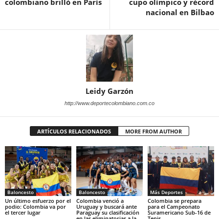
colombiano brilló en París
cupo olímpico y récord
nacional en Bilbao
Leidy Garzón
http://www.deportecolombiano.com.co
ARTÍCULOS RELACIONADOS
MORE FROM AUTHOR
Baloncesto
Baloncesto
Más Deportes
Un último esfuerzo por el
Colombia venció a
Colombia se prepara
podio: Colombia va por
Uruguay y buscará ante
para el Campeonato
el tercer lugar
Paraguay su clasificación
Suramericano Sub-16 de
en las eliminatorias a la
Tenis