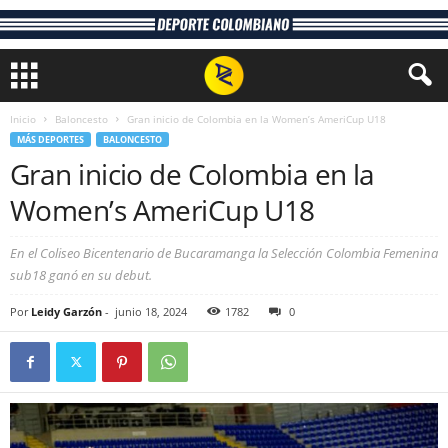
Inicio
Baloncesto
Gran inicio de Colombia en la Women’s AmeriCup U18
MÁS DEPORTES
BALONCESTO
Gran inicio de Colombia en la
Women’s AmeriCup U18
En el Coliseo Bicentenario de Bucaramanga la Selección Colombia Femenina
sub18 ganó en su debut.
Por
Leidy Garzón
-
junio 18, 2024
1782
0