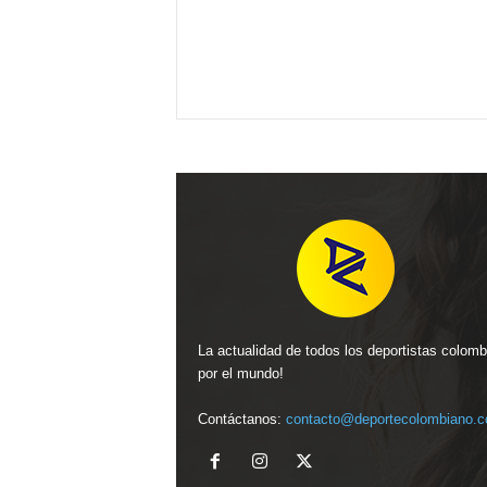
La actualidad de todos los deportistas colom
por el mundo!
Contáctanos:
contacto@deportecolombiano.