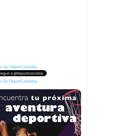
s by DeportColombia
s by DeportColombia