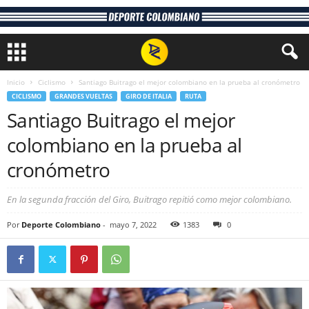
Inicio
Ciclismo
Santiago Buitrago el mejor colombiano en la prueba al cronómetro
CICLISMO
GRANDES VUELTAS
GIRO DE ITALIA
RUTA
Santiago Buitrago el mejor
colombiano en la prueba al
cronómetro
En la segunda fracción del Giro, Buitrago repitió como mejor colombiano.
Por
Deporte Colombiano
-
mayo 7, 2022
1383
0