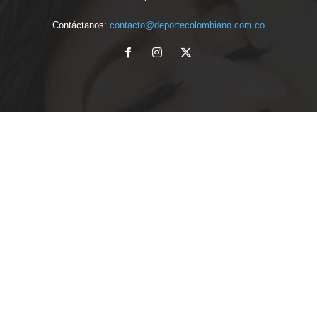
Contáctanos:
contacto@deportecolombiano.com.co