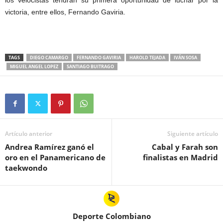
los velocistas tendrán su primera oportunidad de luchar por la
victoria, entre ellos, Fernando Gaviria.
TAGS
DIEGO CAMARGO
FERNANDO GAVIRIA
HAROLD TEJADA
IVÁN SOSA
MIGUEL ANGEL LOPEZ
SANTIAGO BUITRAGO
Artículo anterior
Siguiente artículo
Andrea Ramírez ganó el
Cabal y Farah son
oro en el Panamericano de
finalistas en Madrid
taekwondo
Deporte Colombiano