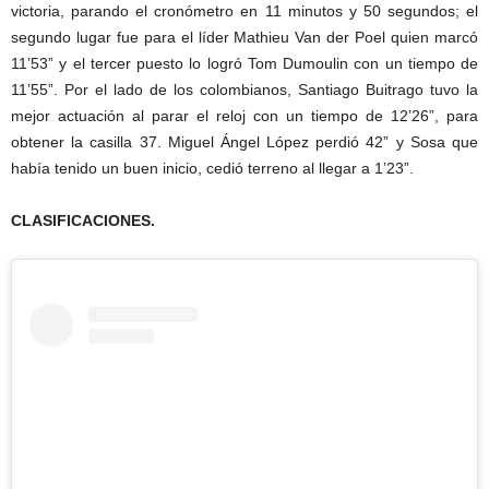
victoria, parando el cronómetro en 11 minutos y 50 segundos; el
segundo lugar fue para el líder Mathieu Van der Poel quien marcó
11’53” y el tercer puesto lo logró Tom Dumoulin con un tiempo de
11’55”. Por el lado de los colombianos, Santiago Buitrago tuvo la
mejor actuación al parar el reloj con un tiempo de 12’26”, para
obtener la casilla 37. Miguel Ángel López perdió 42” y Sosa que
había tenido un buen inicio, cedió terreno al llegar a 1’23”.
CLASIFICACIONES.