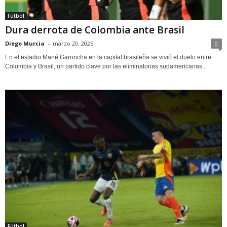
Fútbol
Dura derrota de Colombia ante Brasil
Diego Murcia
-
marzo 20, 2025
0
En el estadio Mané Garrincha en la capital brasileña se vivió el duelo entre
Colombia y Brasil, un partido clave por las eliminatorias sudamericanas...
Fútbol