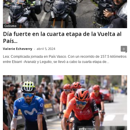
Ciclismo
Día fuerte en la cuarta etapa de la Vuelta al
País...
Valerie Echeverry
-
abril 5, 2024
0
Lea: Complicada jornada en País Vasco. Con un recorrido de 157.5 kilómetros
entre Etxarri -Aranatz y Legutio, se llevó a cabo la cuarta etapa de...