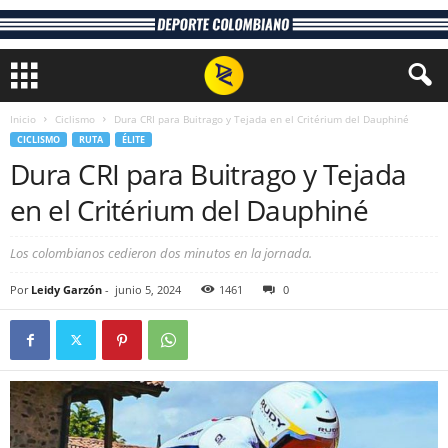
Inicio
Ciclismo
Dura CRI para Buitrago y Tejada en el Critérium del Dauphiné
CICLISMO
RUTA
ÉLITE
Dura CRI para Buitrago y Tejada
en el Critérium del Dauphiné
Los colombianos cedieron dos minutos en la jornada.
Por
Leidy Garzón
-
junio 5, 2024
1461
0