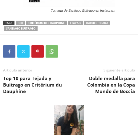
Tomada de Santiago Buitrago en Instagram
TAGS
CRI
CRITÉRIUM DEL DAUPHINÉ
ETAPA 4
HAROLD TEJADA
SANTIAGO BUITRAGO
Artículo anterior
Siguiente artículo
Top 10 para Tejada y
Doble medalla para
Buitrago en Critérium du
Colombia en la Copa
Dauphiné
Mundo de Boccia