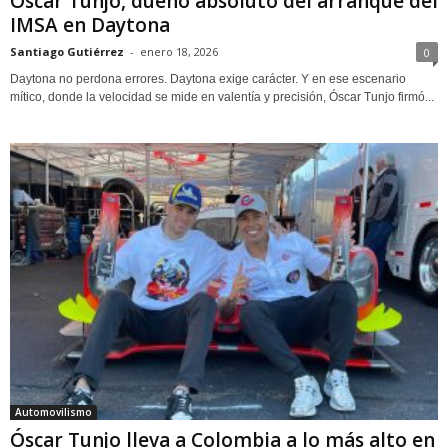
Óscar Tunjo, dueño absoluto del arranque del
IMSA en Daytona
Santiago Gutiérrez
-
enero 18, 2026
0
Daytona no perdona errores. Daytona exige carácter. Y en ese escenario
mítico, donde la velocidad se mide en valentía y precisión, Óscar Tunjo firmó...
Automovilismo
Óscar Tunjo lleva a Colombia a lo más alto en