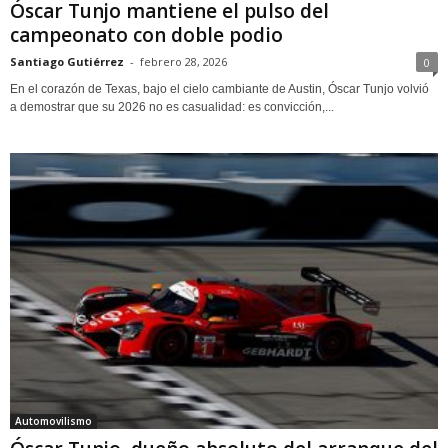
Óscar Tunjo mantiene el pulso del
campeonato con doble podio
Santiago Gutiérrez
-
febrero 28, 2026
0
En el corazón de Texas, bajo el cielo cambiante de Austin, Óscar Tunjo volvió
a demostrar que su 2026 no es casualidad: es convicción,...
Automovilismo