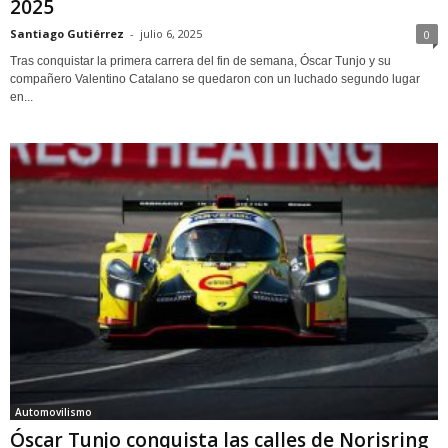
2025
Santiago Gutiérrez
-
julio 6, 2025
0
Tras conquistar la primera carrera del fin de semana, Óscar Tunjo y su
compañero Valentino Catalano se quedaron con un luchado segundo lugar
en...
Automovilismo
Óscar Tunjo conquista las calles de Norisring