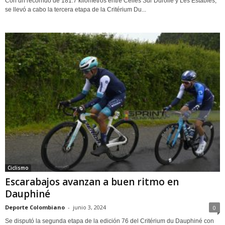
Con un recorrido de 181.7 kilómetros entre Celles Sur Durolle y Les Estables,
se llevó a cabo la tercera etapa de la Critérium Du...
Ciclismo
Escarabajos avanzan a buen ritmo en
Dauphiné
Deporte Colombiano
-
junio 3, 2024
0
Se disputó la segunda etapa de la edición 76 del Critérium du Dauphiné con