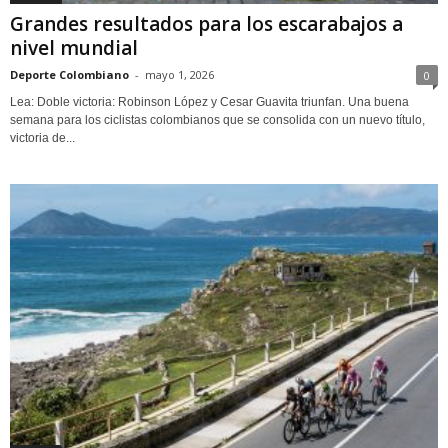
Grandes resultados para los escarabajos a
nivel mundial
Deporte Colombiano
-
mayo 1, 2026
0
Lea: Doble victoria: Robinson López y Cesar Guavita triunfan. Una buena
semana para los ciclistas colombianos que se consolida con un nuevo título,
victoria de...