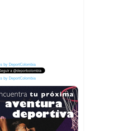
s by DeportColombia
s by DeportColombia