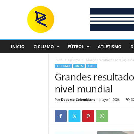
D
e
p
o
r
t
e
INICIO
CICLISMO
FÚTBOL
ATLETISMO
D
C
o
Inicio
Ciclismo
Grandes resultados para los esca
l
CICLISMO
RUTA
ÉLITE
o
Grandes resultados
m
b
nivel mundial
i
a
n
Por
Deporte Colombiano
-
mayo 1, 2026
3
o