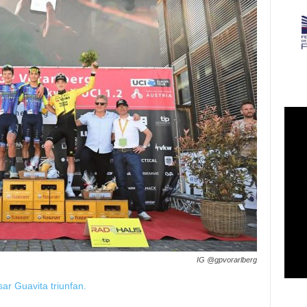
IG @gpvorarlberg
ar Guavita triunfan.