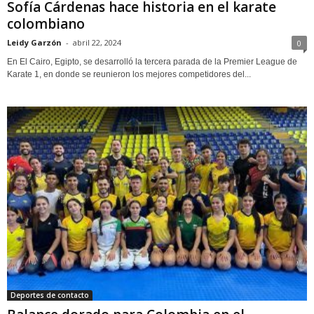
Sofía Cárdenas hace historia en el karate
colombiano
Leidy Garzón
-
abril 22, 2024
0
En El Cairo, Egipto, se desarrolló la tercera parada de la Premier League de
Karate 1, en donde se reunieron los mejores competidores del...
Deportes de contacto