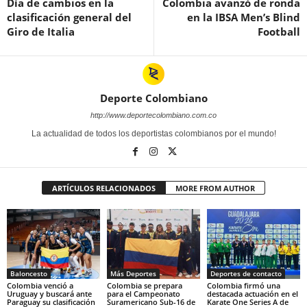
Día de cambios en la
Colombia avanzó de ronda
clasificación general del
en la IBSA Men’s Blind
Giro de Italia
Football
Deporte Colombiano
http://www.deportecolombiano.com.co
La actualidad de todos los deportistas colombianos por el mundo!
ARTÍCULOS RELACIONADOS
MORE FROM AUTHOR
Baloncesto
Más Deportes
Deportes de contacto
Colombia venció a
Colombia se prepara
Colombia firmó una
Uruguay y buscará ante
para el Campeonato
destacada actuación en el
Paraguay su clasificación
Suramericano Sub-16 de
Karate One Series A de