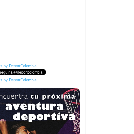
s by DeportColombia
s by DeportColombia