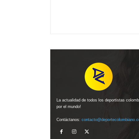
La actualidad de todos los deportistas colom
por el mundo!
Contáctanos:
contacto@deportecolombiano.