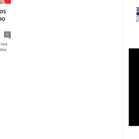
os
no
0
 Copa
mbia