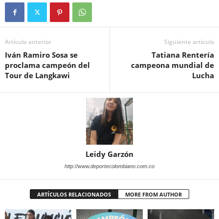
Artículo anterior
Siguiente artículo
Iván Ramiro Sosa se
Tatiana Rentería
proclama campeón del
campeona mundial de
Tour de Langkawi
Lucha
Leidy Garzón
http://www.deportecolombiano.com.co
ARTÍCULOS RELACIONADOS
MORE FROM AUTHOR