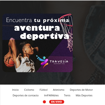
Inicio
Ciclismo
Fútbol
Atletismo
Deportes de Motor
Deportes de contacto
ImPARAbles
Tenis
Más Deportes