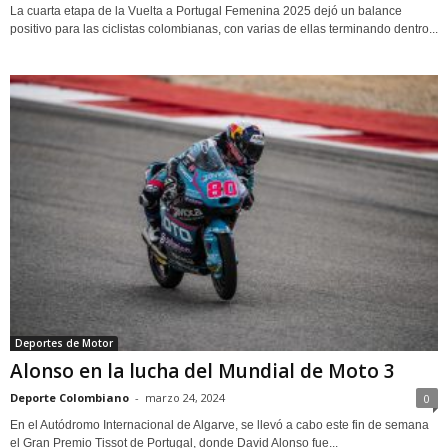
La cuarta etapa de la Vuelta a Portugal Femenina 2025 dejó un balance
positivo para las ciclistas colombianas, con varias de ellas terminando dentro...
Deportes de Motor
Alonso en la lucha del Mundial de Moto 3
Deporte Colombiano
-
marzo 24, 2024
0
En el Autódromo Internacional de Algarve, se llevó a cabo este fin de semana
el Gran Premio Tissot de Portugal, donde David Alonso fue...