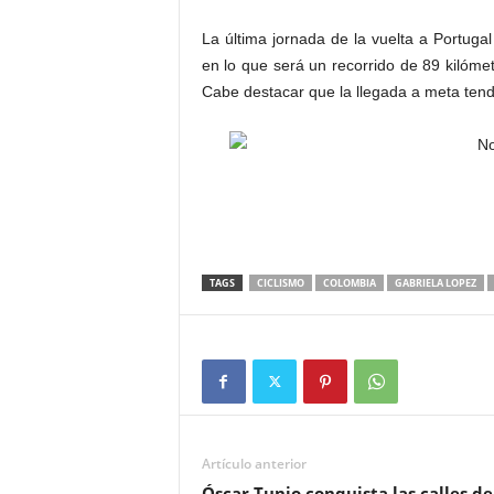
La última jornada de la vuelta a Portugal
en lo que será un recorrido de 89 kilóme
Cabe destacar que la llegada a meta ten
TAGS
CICLISMO
COLOMBIA
GABRIELA LOPEZ
Artículo anterior
Óscar Tunjo conquista las calles de