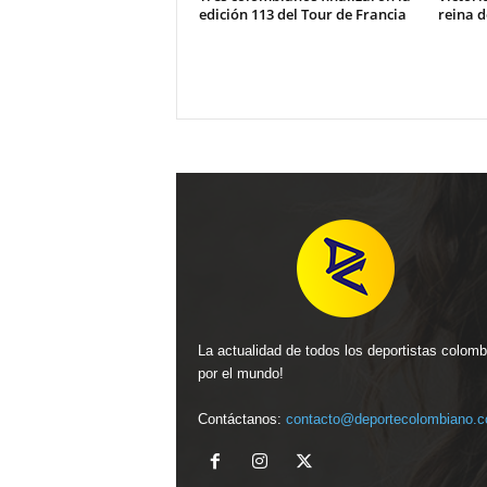
edición 113 del Tour de Francia
reina d
La actualidad de todos los deportistas colom
por el mundo!
Contáctanos:
contacto@deportecolombiano.