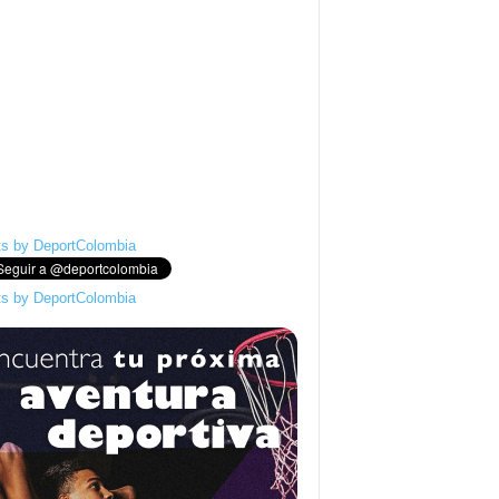
s by DeportColombia
s by DeportColombia