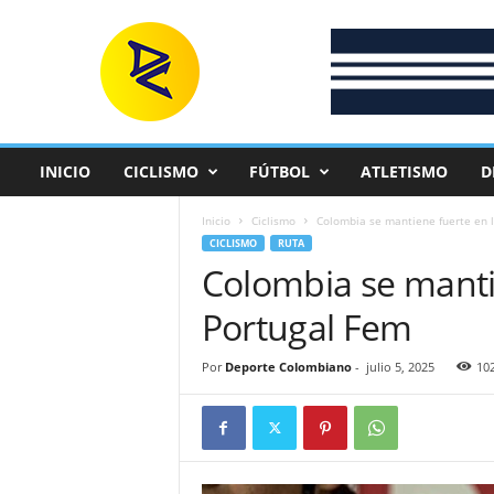
D
e
p
o
r
t
e
INICIO
CICLISMO
FÚTBOL
ATLETISMO
D
C
o
Inicio
Ciclismo
Colombia se mantiene fuerte en l
l
CICLISMO
RUTA
o
Colombia se mantie
m
b
Portugal Fem
i
a
n
Por
Deporte Colombiano
-
julio 5, 2025
10
o