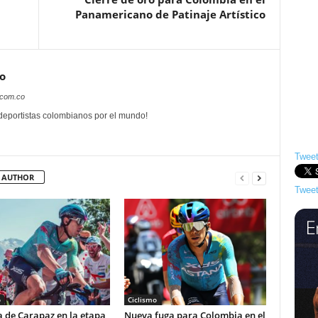
Panamericano de Patinaje Artístico
o
.com.co
 deportistas colombianos por el mundo!
Tweet
 AUTHOR
Tweet
o
Ciclismo
a de Carapaz en la etapa
Nueva fuga para Colombia en el